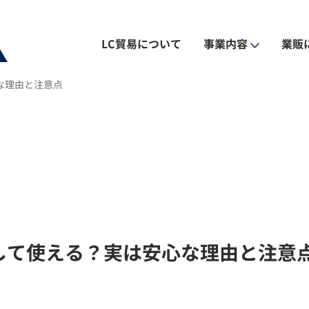
LC貿易について
事業内容
業販
な理由と注意点
国内販売事業
貿易事業
して使える？実は安心な理由と注意