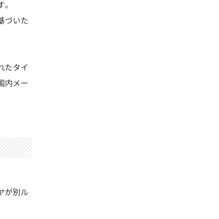
す。
基づいた
れたタイ
国内メー
ヤが別ル