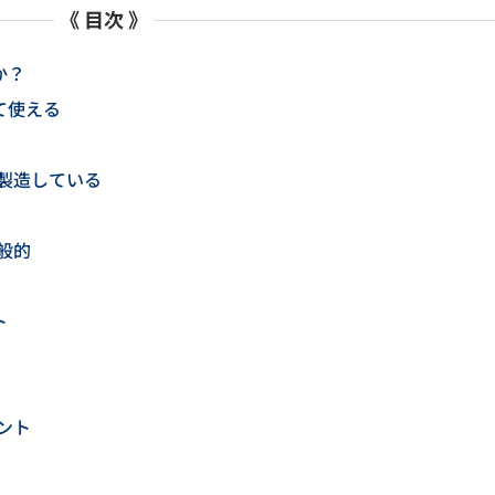
《 目次 》
か？
て使える
製造している
般的
ト
ント